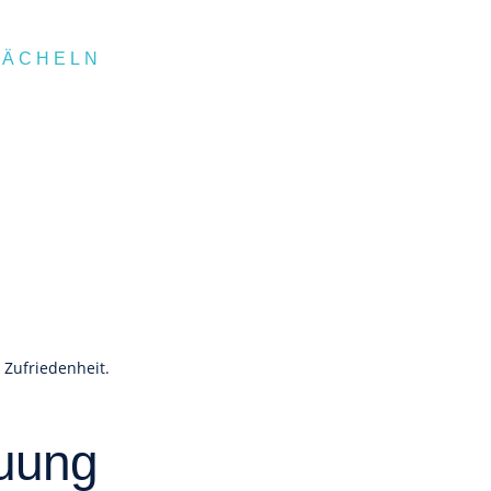
LÄCHELN
 Zufriedenheit.
euung